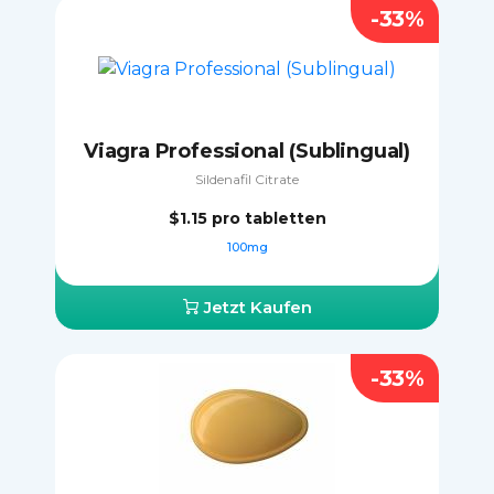
-33%
Viagra Professional (Sublingual)
Sildenafil Citrate
$1.15
pro tabletten
100mg
Jetzt Kaufen
-33%