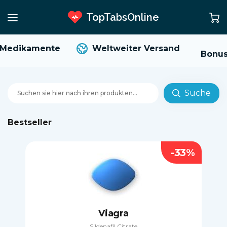
TopTabsOnline
edikamente
Weltweiter Versand
Bonus u
Suche
Bestseller
-33%
Viagra
Sildenafil Citrate