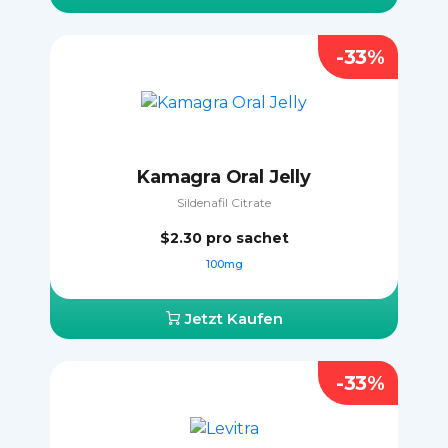
-33%
Kamagra Oral Jelly
Sildenafil Citrate
$2.30
pro sachet
100mg
Jetzt Kaufen
-33%