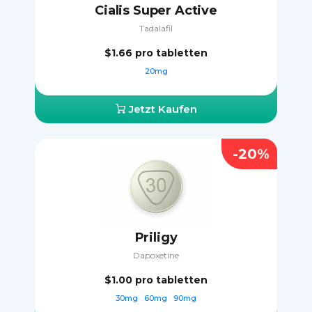
Cialis Super Active
Tadalafil
$1.66
pro tabletten
20mg
Jetzt Kaufen
-20%
Priligy
Dapoxetine
$1.00
pro tabletten
30mg
60mg
90mg