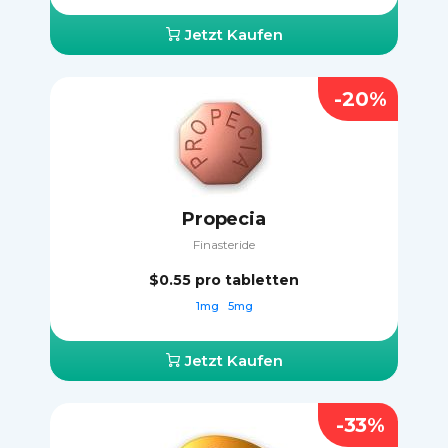
Jetzt Kaufen
-20%
Propecia
Finasteride
$0.55
pro tabletten
1mg
5mg
Jetzt Kaufen
-33%