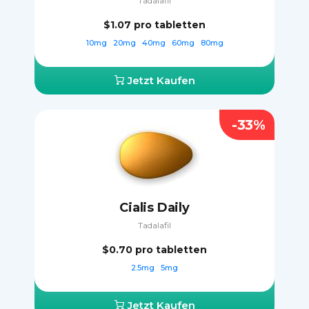
Tadalafil
$1.07
pro tabletten
10mg
20mg
40mg
60mg
80mg
Jetzt Kaufen
-33%
Cialis Daily
Tadalafil
$0.70
pro tabletten
2.5mg
5mg
Jetzt Kaufen