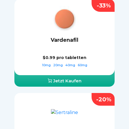
-33%
Vardenafil
$0.99
pro tabletten
10mg
20mg
40mg
60mg
Jetzt Kaufen
-20%