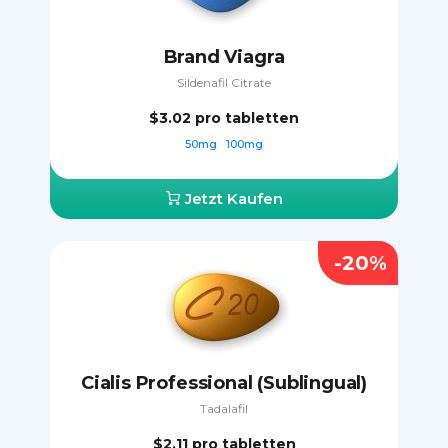
Brand Viagra
Sildenafil Citrate
$3.02
pro tabletten
50mg
100mg
Jetzt Kaufen
-20%
Cialis Professional (Sublingual)
Tadalafil
$2.11
pro tabletten