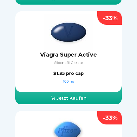
-33%
Viagra Super Active
Sildenafil Citrate
$1.35
pro cap
100mg
Jetzt Kaufen
-33%